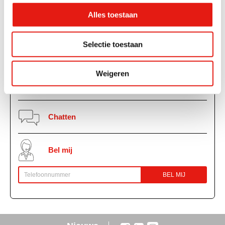
Kunnen wij je helpen?
Alles toestaan
Heb je een vraag of wil je een schade melden? Neem dan contact
met ons op via:
Selectie toestaan
0162 45 22 00
Weigeren
info@robbe.nl
Chatten
Bel mij
BEL MIJ