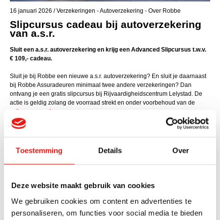
16 januari 2026 / Verzekeringen - Autoverzekering - Over Robbe
Slipcursus cadeau bij autoverzekering
van a.s.r.
Sluit een a.s.r. autoverzekering en krijg een Advanced Slipcursus t.w.v.
€ 109,- cadeau.
Sluit je bij Robbe een nieuwe a.s.r. autoverzekering? En sluit je daarnaast
bij Robbe Assuradeuren minimaal twee andere verzekeringen? Dan
ontvang je een gratis slipcursus bij Rijvaardigheidscentrum Lelystad. De
actie is geldig zolang de voorraad strekt en onder voorbehoud van de
actievoorwaarden.
De Advanced Slipcursus is een drie uur durende
slipcursus/rijvaardigheidstraining onder begeleiding van de beste
instructeurs van Nederland. Tijdens deze cursus leren zij je de basis om
Toestemming
Details
Over
gevaren in het dagelijkse verkeer te herkennen en te vermijden. De
training bestaat uit het maximale uit het remsysteem halen tijdens de
remproef, het voertuig bedwingen op de gladde helling, en de auto onder
controle krijgen vanuit een achterwielslip.
Deze website maakt gebruik van cookies
Op deze actie zijn actievoorwaarden van toepassing. Bekijk de
We gebruiken cookies om content en advertenties te
actievoorwaarden
hier
of neem contact op met een van onze adviseurs. Wij
personaliseren, om functies voor social media te bieden
zijn telefonisch bereikbaar via 0162 45 22 00 of per e-mail via