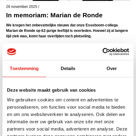
26 november 2025 /
In memoriam: Marian de Ronde
We kregen het onbevattelijke nieuws dat onze Esseboom-collega
Marian de Ronde op 62-jarige leeftijd is overleden. Hoewel zij al langere
tijd ziek was, komt haar overlijden toch plotseling.
Marian werkte sinds 2019 bij Esseboom als relatiebeheerder
schadeverzekeringen. Ze voerde tal van werkzaamheden uit, van het
aanvragen en aanpassen van verzekeringen tot het afwikkelen van
schades. Dat laatste deed ze het liefst. Omdat een schade voor relaties
Toestemming
Details
Over
meestal al vervelend genoeg is, vond ze het fijn dat ze hen hierin bij kon
staan.
Eind 2024 werd Marian plotseling ziek. Wij hadden allemaal gehoopt haar
Deze website maakt gebruik van cookies
te kunnen verwelkomen bij team Robbe, maar helaas mocht het niet zo
zijn. Onze gedachten gaan uit naar haar man Piet, zoon Tim,
We gebruiken cookies om content en advertenties te
schoondochter Esther en kleinkinderen Anna en Roos.
personaliseren, om functies voor social media te bieden
en om ons websiteverkeer te analyseren. Ook delen we
Meer weten over dit onderwerp?
NEEM CONTACT OP >
informatie over uw gebruik van onze site met onze
Deel dit artikel
partners voor social media, adverteren en analyse. Deze
partners kunnen deze gegevens combineren met andere