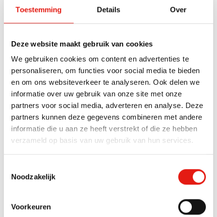
Toestemming
Details
Over
Deze website maakt gebruik van cookies
We gebruiken cookies om content en advertenties te
personaliseren, om functies voor social media te bieden
en om ons websiteverkeer te analyseren. Ook delen we
Garantie op spaargeld
informatie over uw gebruik van onze site met onze
partners voor social media, adverteren en analyse. Deze
ASN Bank is een grote, maar toch persoonlijke speler op de Nederlandse
partners kunnen deze gegevens combineren met andere
bankenmarkt. Ook op onze bankdiensten zijn het depositogarantiestelsel
informatie die u aan ze heeft verstrekt of die ze hebben
en het beleggerscompensatiestelsel van toepassing. Dat betekent dat uw
verzameld op basis van uw gebruik van hun services.
spaargeld tot € 100.000 door Nederlandse staat wordt veiliggesteld. Bekijk
deze video
voor meer informatie over onze diensten, die hetzelfde zijn voor
alle vestigingen van ASN Bank. Wilt u meer weten, dan staan we voor u
Toestemmingsselectie
klaar als u belt naar
0162 45 22 00
of als u een e-mail stuurt naar
Noodzakelijk
info@robbe.nl
.
Voorkeuren